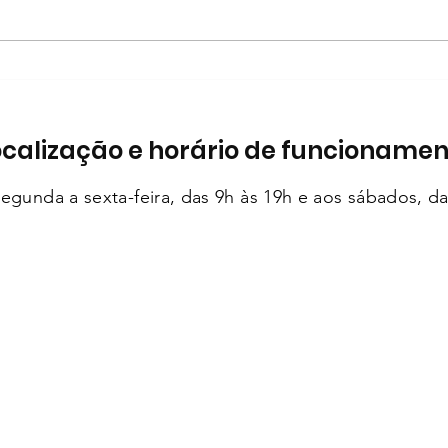
Dicas da Gigi -
Gale
Apresentadora visita a Galeria
ONG 
e mostra as novidades
feir
ocalização e horário de funcionamen
egunda a sexta-feira, das 9h às 19h e aos sábados, da