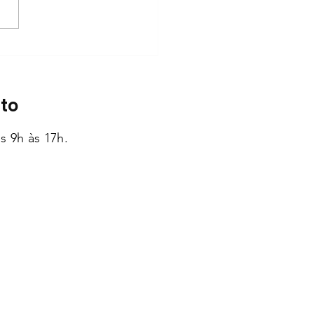
ria 5ª Avenida Center e
Patas Dadas promovem
a de adoção
to
s 9h às 17h.