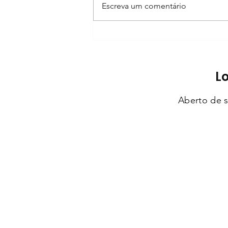
Escreva um comentário
"Chuva de Amor" no Dia dos
Namorados
L
Aberto de s