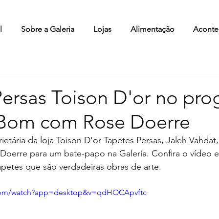
l
Sobre a Galeria
Lojas
Alimentação
Aconte
Persas Toison D'or no pr
Bom com Rose Doerre
ietária da loja Toison D'or Tapetes Persas, Jaleh Vahdat
Doerre para um bate-papo na Galeria. Confira o vídeo 
tapetes que são verdadeiras obras de arte. 
.com/watch?app=desktop&v=qdHOCApvftc