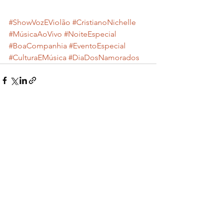
#ShowVozEViolão
#CristianoNichelle
#MúsicaAoVivo
#NoiteEspecial
#BoaCompanhia
#EventoEspecial
#CulturaEMúsica
#DiaDosNamorados
Ver tudo
Posts recentes