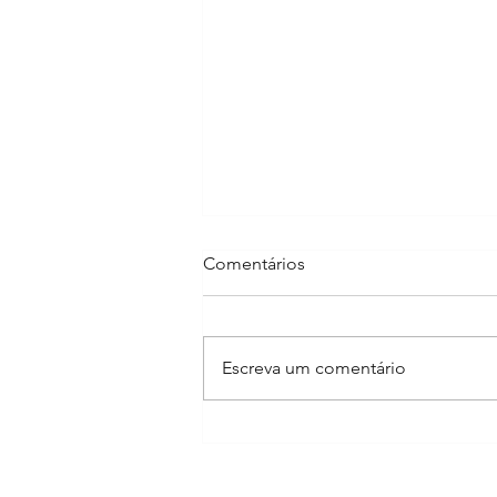
Comentários
Escreva um comentário
"Chuva de Amor" no Dia dos
Namorados